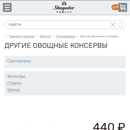
Главная страница
Каталог
Консервация
Другие овощные консервы
>
>
>
ДРУГИЕ ОВОЩНЫЕ КОНСЕРВЫ
+7
Сортировка:
(831)
пн-пт:
10:00–19:00
сб-вс:
выходной
413-
Фильтры:
14-
Страна
41
Бренд
Каталог
Свое
440 ₽
производство