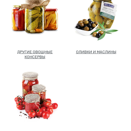
Новинки
Рецепты
Блог
ДРУГИЕ ОВОЩНЫЕ
ОЛИВКИ И МАСЛИНЫ
Оплата/доставка
КОНСЕРВЫ
Контакты
О нас