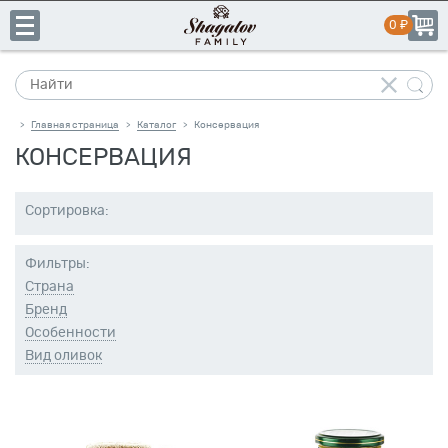
Главная страница
Каталог
Консервация
>
>
КОНСЕРВАЦИЯ
+7
Сортировка:
(831)
пн-пт:
10:00–19:00
сб-вс:
выходной
413-
Фильтры:
14-
Страна
41
Бренд
Особенности
Вид оливок
Каталог
Свое
производство