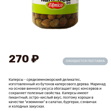
Новинки
Рецепты
Блог
Оплата/доставка
270 ₽
Контакты
ОЖИДАЕТСЯ ПОСТАВКА
О нас
Каперсы - средиземноморский деликатес,
изготовленный из бутонов каперсового дерева. Маринад
на основе винного уксуса обогащает вкус консервов и
сохраняет полезные свойства. Каперсы имеют
пикантный, остро-кислый вкус, поэтому хороши в
качестве "изюминки" в салатах, бургерах, сэнвичах
и холодных закусках.