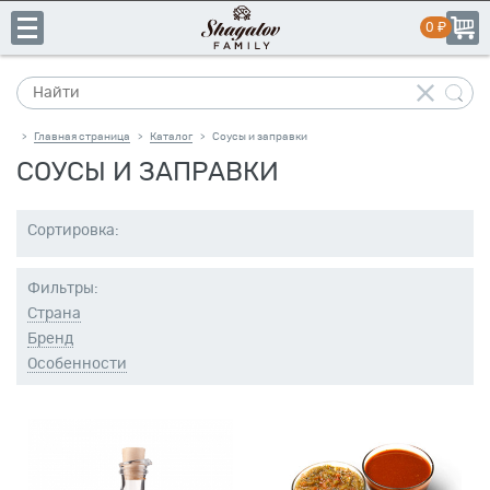
Главная страница
Каталог
Соусы и заправки
>
>
СОУСЫ И ЗАПРАВКИ
+7
Сортировка:
(831)
пн-пт:
10:00–19:00
сб-вс:
выходной
413-
Фильтры:
14-
Страна
41
Бренд
Особенности
Каталог
Свое
производство