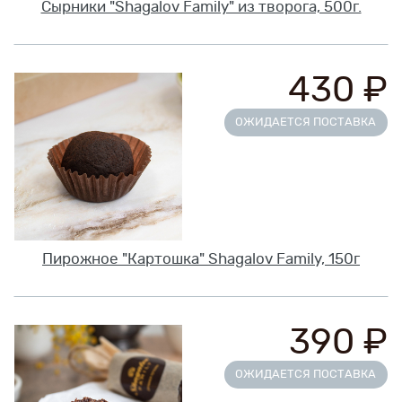
Сырники "Shagalov Family" из творога, 500г.
Новинки
Рецепты
430 ₽
ОЖИДАЕТСЯ ПОСТАВКА
Блог
Оплата/доставка
Контакты
Пирожное "Картошка" Shagalov Family, 150г
О нас
390 ₽
ОЖИДАЕТСЯ ПОСТАВКА