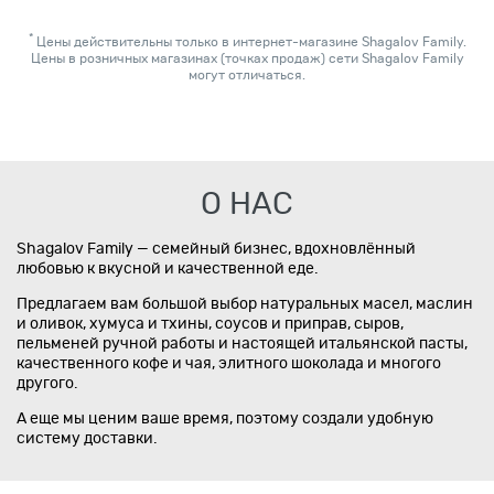
*
Цены действительны только в интернет-магазине Shagalov Family.
Цены в розничных магазинах (точках продаж) сети Shagalov Family
могут отличаться.
О НАС
Shagalov Family — семейный бизнес, вдохновлённый
любовью к вкусной и качественной еде.
Предлагаем вам большой выбор натуральных масел, маслин
и оливок, хумуса и тхины, соусов и приправ, сыров,
пельменей ручной работы и настоящей итальянской пасты,
качественного кофе и чая, элитного шоколада и многого
другого.
А еще мы ценим ваше время, поэтому создали удобную
систему доставки.