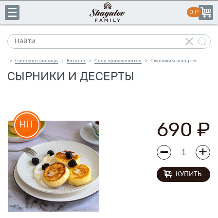
Главная страница
Каталог
Свое производство
Сырники и десерты
>
>
>
СЫРНИКИ И ДЕСЕРТЫ
+7
(831)
пн-пт:
10:00–19:00
сб-вс:
выходной
413-
690 ₽
14-
41
КУПИТЬ
Каталог
Свое
производство