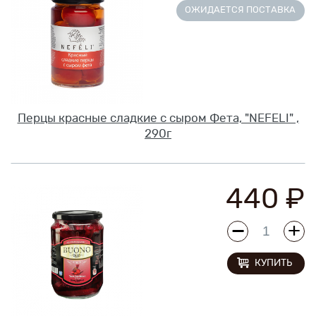
ОЖИДАЕТСЯ ПОСТАВКА
Перцы красные сладкие с сыром Фета, "NEFELI" ,
290г
440 ₽
КУПИТЬ