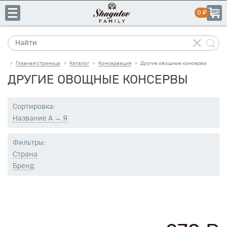
Главная страница
Каталог
Консервация
Другие овощные консервы
>
>
>
ДРУГИЕ ОВОЩНЫЕ КОНСЕРВЫ
+7
Сортировка:
(831)
пн-пт:
10:00–19:00
Название А → Я
сб-вс:
выходной
413-
14-
Фильтры:
41
Страна
Бренд
Каталог
Свое
производство