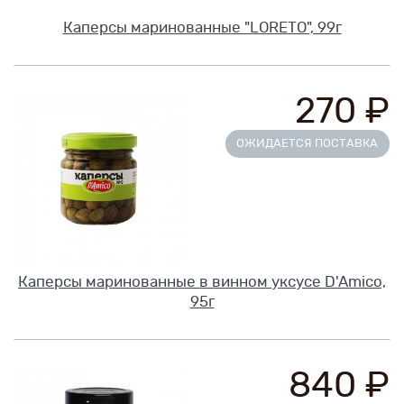
Каперсы маринованные "LORETO", 99г
270 ₽
ОЖИДАЕТСЯ ПОСТАВКА
Каперсы маринованные в винном уксусе D'Amico,
95г
840 ₽