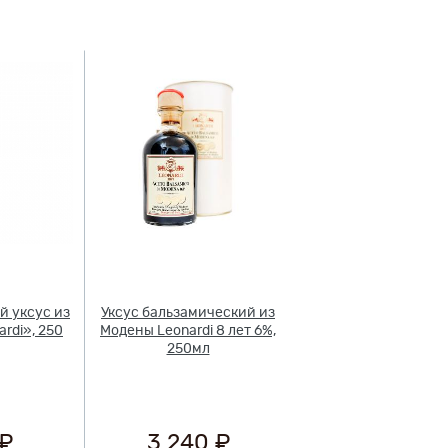
й уксус из
Уксус бальзамический из
rdi», 250
Модены Leonardi 8 лет 6%,
250мл
 ₽
3 240 ₽