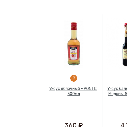
одукт
Уксус яблочный «PONTI»,
Уксус бал
500мл
Модены 10
360 ₽
4