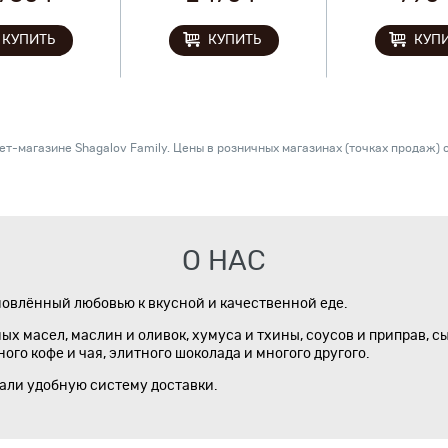
КУПИТЬ
КУПИТЬ
КУП
т-магазине Shagalov Family. Цены в розничных магазинах (точках продаж) с
О НАС
новлённый любовью к вкусной и качественной еде.
х масел, маслин и оливок, хумуса и тхины, соусов и приправ, с
го кофе и чая, элитного шоколада и многого другого.
дали удобную систему доставки.