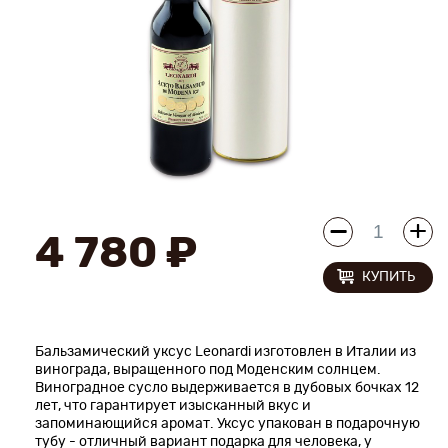
Новинки
Рецепты
Блог
Оплата/доставка
Контакты
4 780 ₽
КУПИТЬ
О нас
Бальзамический уксус Leonardi изготовлен в Италии из
винограда, выращенного под Моденским солнцем.
Виноградное сусло выдерживается в дубовых бочках 12
лет, что гарантирует изысканный вкус и
запоминающийся аромат. Уксус упакован в подарочную
тубу - отличный вариант подарка для человека, у