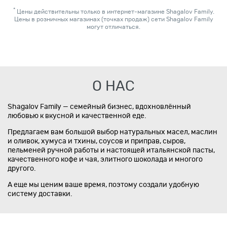
*
Цены действительны только в интернет-магазине Shagalov Family.
Цены в розничных магазинах (точках продаж) сети Shagalov Family
могут отличаться.
О НАС
Shagalov Family — семейный бизнес, вдохновлённый
любовью к вкусной и качественной еде.
Предлагаем вам большой выбор натуральных масел, маслин
и оливок, хумуса и тхины, соусов и приправ, сыров,
пельменей ручной работы и настоящей итальянской пасты,
качественного кофе и чая, элитного шоколада и многого
другого.
А еще мы ценим ваше время, поэтому создали удобную
систему доставки.