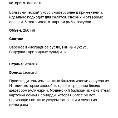
которого "все есть".
Бальзамический уксус универсален в применении:
идеально подходит для салатов, свежих и отварных
овощей, белого мяса, отварной рыбы, закусок.
Объём:
250 мл
Состав:
Варёное виноградное сусло, винный уксус.
Содержит природные сульфиты.
Страна:
Италия
Бренд:
Leonardi
Производитель изысканных бальзамических соусов из
Италии, которые способны сделать рядовое блюдо
шедевром кулинарии. Моденский бальзамик - визитная
карточка семьи Леонарди, которая более 50 лет
производит винные уксусы, заправки и соусы из
винограда.