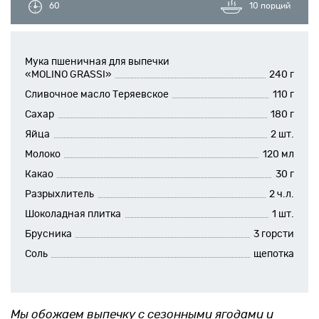
60
10 порций
Новинки
Рецепты
Мука пшеничная для выпечки
«MOLINO GRASSI»
240 г
Сливочное масло Теряевское
110 г
Блог
Сахар
180 г
Оплата/доставка
Яйца
2 шт.
Молоко
120 мл
Контакты
Какао
30 г
Разрыхлитель
2 ч.л.
О нас
Шоколадная плитка
1 шт.
Брусника
3 горсти
Соль
щепотка
Мы обожаем выпечку с сезонными ягодами и