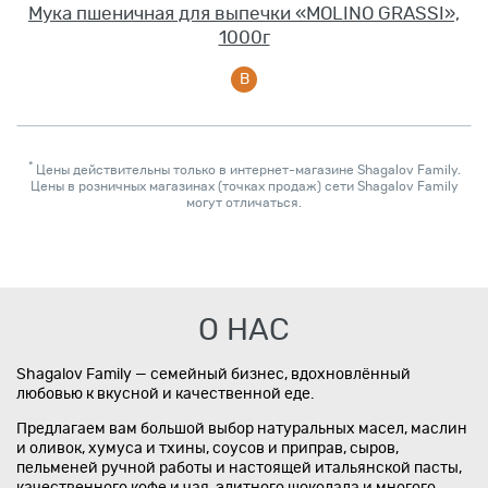
Мука пшеничная для выпечки «MOLINO GRASSI»,
1000г
*
Цены действительны только в интернет-магазине Shagalov Family.
Цены в розничных магазинах (точках продаж) сети Shagalov Family
могут отличаться.
О НАС
Shagalov Family — семейный бизнес, вдохновлённый
любовью к вкусной и качественной еде.
Предлагаем вам большой выбор натуральных масел, маслин
и оливок, хумуса и тхины, соусов и приправ, сыров,
пельменей ручной работы и настоящей итальянской пасты,
качественного кофе и чая, элитного шоколада и многого