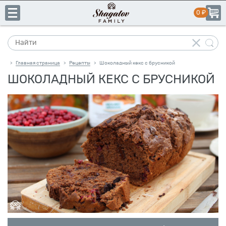
Главная страница
Рецепты
Шоколадный кекс с брусникой
>
>
ШОКОЛАДНЫЙ КЕКС С БРУСНИКОЙ
+7
(831)
пн-пт:
10:00–19:00
сб-вс:
выходной
413-
14-
41
Каталог
Свое
производство