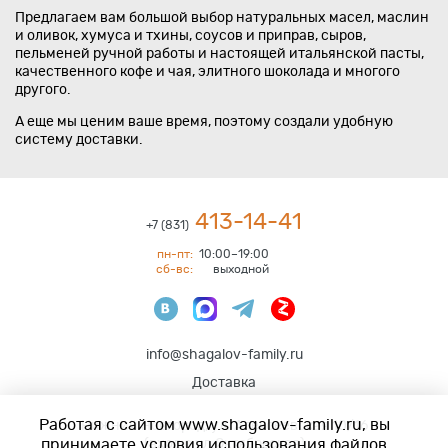
Предлагаем вам большой выбор натуральных масел, маслин
и оливок, хумуса и тхины, соусов и приправ, сыров,
пельменей ручной работы и настоящей итальянской пасты,
качественного кофе и чая, элитного шоколада и многого
другого.
А еще мы ценим ваше время, поэтому создали удобную
систему доставки.
413-14-41
+7 (831)
пн-пт:
10:00–19:00
сб-вс:
выходной
info@shagalov-family.ru
Доставка
Работая с сайтом www.shagalov-family.ru, вы
Нижний Новгород
,
ул. Алексеевская 10/16
принимаете условия использования файлов
(вход с ул.Октябрьская)