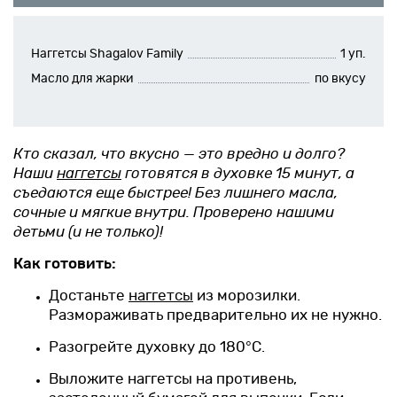
Новинки
Наггетсы Shagalov Family
1 уп.
Рецепты
Масло для жарки
по вкусу
Блог
Кто сказал, что вкусно — это вредно и долго?
Оплата/доставка
Наши
наггетсы
готовятся в духовке 15 минут, а
съедаются еще быстрее! Без лишнего масла,
Контакты
сочные и мягкие внутри. Проверено нашими
детьми (и не только)!
О нас
Как готовить:
Достаньте
наггетсы
из морозилки.
Размораживать предварительно их не нужно.
Разогрейте духовку до 180°C.
Выложите наггетсы на противень,