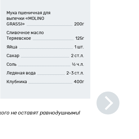
Мука пшеничная для
выпечки «MOLINO
GRASSI»
200г
Сливочное масло
Теряевское
125г
Яйца
1 шт.
Сахар
2 ст.л.
Соль
½ ч.л.
Ледяная вода
2-3 ст.л.
Клубника
400г
кого не оставят равнодушными!