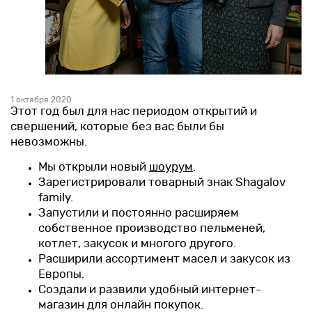
Новинки
Рецепты
Блог
1 октября 2020
Этот год был для нас периодом открытий и
свершений, которые без вас были бы
Оплата/доставка
невозможны.
Контакты
Мы открыли новый
шоурум
.
Зарегистрировали товарный знак Shagalov
family.
О нас
Запустили и постоянно расширяем
собственное производство пельменей,
котлет, закусок и многого другого.
Расширили ассортимент масел и закусок из
Европы.
Создали и развили удобный интернет-
магазин для онлайн покупок.