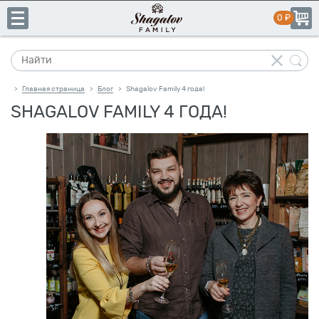
Главная страница
Блог
Shagalov Family 4 года!
>
>
SHAGALOV FAMILY 4 ГОДА!
+7
(831)
пн-пт:
10:00–19:00
сб-вс:
выходной
413-
14-
41
Каталог
Свое
производство