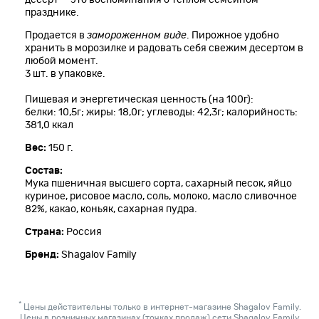
празднике.
Продается в
замороженном виде
. Пирожное удобно
хранить в морозилке и радовать себя свежим десертом в
любой момент.
3 шт. в упаковке.
Пищевая и энергетическая ценность (на 100г):
белки: 10,5г; жиры: 18,0г; углеводы: 42,3г; калорийность:
381,0 ккал
Вес:
150 г.
Состав:
Мука пшеничная высшего сорта, сахарный песок, яйцо
куриное, рисовое масло, соль, молоко, масло сливочное
82%, какао, коньяк, сахарная пудра.
Страна:
Россия
Бренд:
Shagalov Family
*
Цены действительны только в интернет-магазине Shagalov Family.
Цены в розничных магазинах (точках продаж) сети Shagalov Family