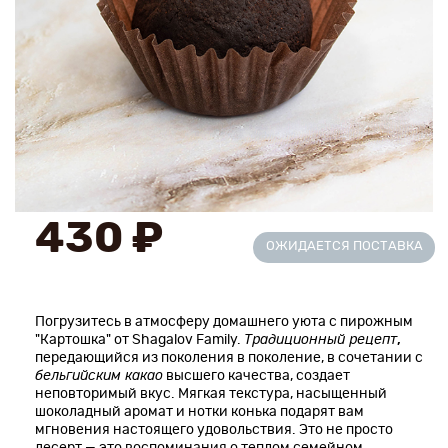
Новинки
Рецепты
Блог
Оплата/доставка
430 ₽
Контакты
ОЖИДАЕТСЯ ПОСТАВКА
О нас
Погрузитесь в атмосферу домашнего уюта с пирожным
"Картошка" от Shagalov Family.
Традиционный рецепт
,
передающийся из поколения в поколение, в сочетании с
бельгийским какао
высшего качества, создает
неповторимый вкус. Мягкая текстура, насыщенный
шоколадный аромат и нотки конька подарят вам
мгновения настоящего удовольствия. Это не просто
десерт — это воспоминания о теплом семейном