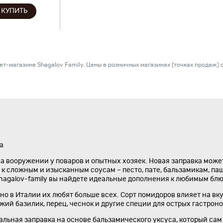
КУПИТЬ
т-магазине Shagalov Family. Цены в розничных магазинах (точках продаж) с
а
а вооружении у поваров и опытных хозяек. Новая заправка может
а к сложным и изысканным соусам – песто, пате, бальзамикам, п
hagalov-family вы найдете идеальные дополнения к любимым бл
но в Италии их любят больше всех. Сорт помидоров влияет на вк
жий базилик, перец, чеснок и другие специи для острых гастро
льная заправка на основе бальзамического уксуса, который сам