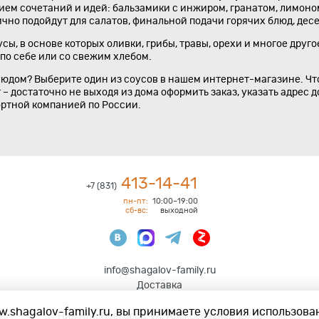
ием сочетаний и идей: бальзамики с инжиром, гранатом, лимоно
чно подойдут для салатов, финальной подачи горячих блюд, десе
усы, в основе которых оливки, грибы, травы, орехи и многое друг
 по себе или со свежим хлебом.
людом? Выберите один из соусов в нашем интернет-магазине. Чт
 – достаточно не выходя из дома оформить заказ, указать адрес д
ортной компанией по России.
413-14-41
+7 (831)
пн-пт:
10:00–19:00
сб-вс:
выходной
info@shagalov-family.ru
Доставка
.shagalov-family.ru, вы принимаете условия использован
Нижний Новгород
,
ул. Алексеевская 10/16