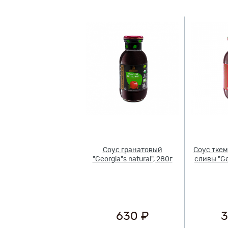
Соус гранатовый
Соус ткем
"Georgia"s natural", 280г
сливы "Geo
630 ₽
3