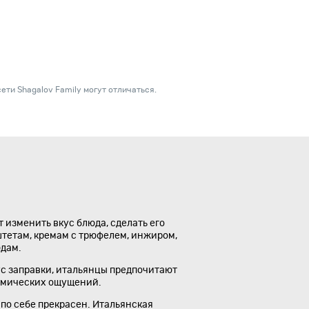
ети Shagalov Family могут отличаться.
 изменить вкус блюда, сделать его
аштетам, кремам с трюфелем, инжиром,
юдам.
ус заправки, итальянцы предпочитают
номических ощущений.
 по себе прекрасен. Итальянская