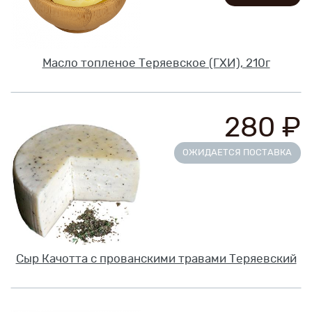
Масло топленое Теряевское (ГХИ), 210г
280 ₽
ОЖИДАЕТСЯ ПОСТАВКА
Сыр Качотта с прованскими травами Теряевский