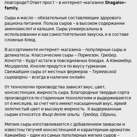
Новгороде? Ответ прост – в интернет-магазине
Shagalov-
family.
Сыры и масло – обязательные составляющие здорового
рациона питания. Польза сыров – в высоком содержании
аминокислот и кальция. Сыры универсальны в
использовании и как самостоятельная закуска, и в составе
сложных блюд.
В ассортименте интернет-магазина – популярные сыры и
деликатесы. Классические сыры –
Пармезан, Грюйер,
Качотта
– будут кстати в повседневных блюдах. А
Камамбер,
Моцарелла, Кнолле
придутся по вкусу гурманам.
Свежайшие сыры от местных фермеров –
Теряевской
сыроварни
– всегда в наличии онлайн.
От технологии производства зависят вкус, цвет,
консистенция, жирность сыра. Благородные твердые сорта
производятся по старинным технологиям и выдерживаются
от 6 месяцев, за счет чего имеют насыщенный вкус, яркий
золотистый цвет и высокую жирность. К выдержанным
сырам относятся
Фьор делле альпи, Грюйер, Сбринц
.
Мягкие сыры изготавливаются с добавлением закваски и
известны тягучей консистенцией и характерным ароматом.
Камамбер – один из самых популярных мягких сыров –