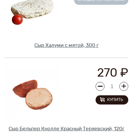
Сыр Халуми с мятой, 300 г
270 ₽
КУПИТЬ
Сыр Бельпер Кнолле Красный Теряевский, 120г