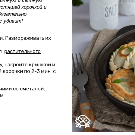
устящей корочкой и
бязательно
с удивит!
и. Размораживать их
л.
растительного
у, накройте крышкой и
 корочки по 2-3 мин. с
чими со сметаной,
м.