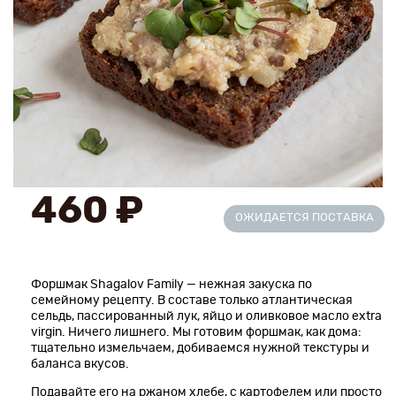
Новинки
Рецепты
Блог
Оплата/доставка
460 ₽
Контакты
ОЖИДАЕТСЯ ПОСТАВКА
О нас
Форшмак Shagalov Family — нежная закуска по
семейному рецепту. В составе только атлантическая
сельдь, пассированный лук, яйцо и оливковое масло extra
virgin. Ничего лишнего. Мы готовим форшмак, как дома:
тщательно измельчаем, добиваемся нужной текстуры и
баланса вкусов.
Подавайте его на ржаном хлебе, с картофелем или просто