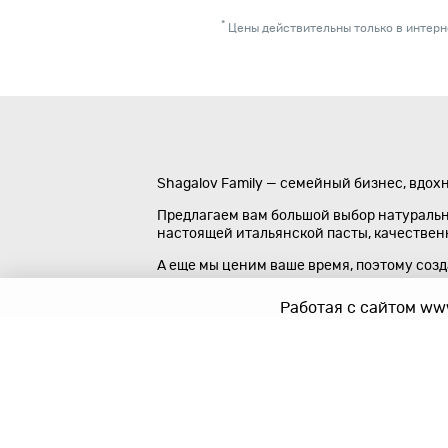
*
Цены действительны только в интерне
Shagalov Family — семейный бизнес, вдох
Предлагаем вам большой выбор натуральны
настоящей итальянской пасты, качественно
А еще мы ценим ваше время, поэтому соз
Работая с сайтом www