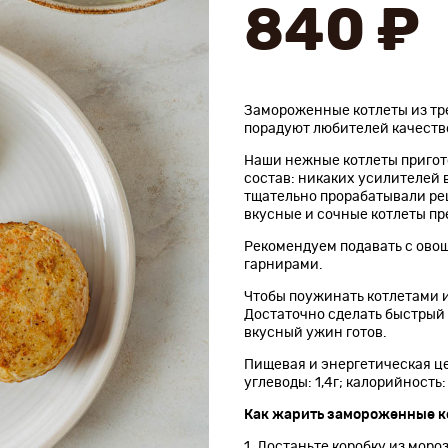
840 ₽
Замороженные котлеты из тре
порадуют любителей качеств
Наши нежные котлеты пригот
состав: никаких усилителей в
тщательно прорабатывали рец
вкусные и сочные котлеты пр
Рекомендуем подавать с ово
гарнирами.
Чтобы поужинать котлетами и
Достаточно сделать быстрый 
вкусный ужин готов.
Пищевая и энергетическая ценн
углеводы: 1,4г; калорийность:
Как жарить замороженные к
1. Достаньте коробку из мор