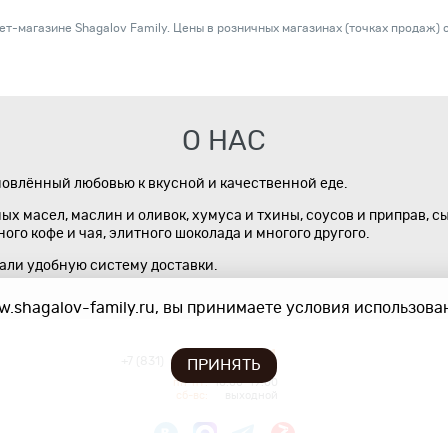
т-магазине Shagalov Family. Цены в розничных магазинах (точках продаж) с
О НАС
новлённый любовью к вкусной и качественной еде.
х масел, маслин и оливок, хумуса и тхины, соусов и приправ, с
го кофе и чая, элитного шоколада и многого другого.
дали удобную систему доставки.
.shagalov-family.ru, вы принимаете условия использован
413-14-41
+7 (831)
ПРИНЯТЬ
пн-пт:
10:00–19:00
сб-вс:
выходной