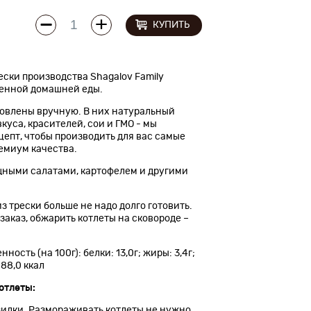
КУПИТЬ
ски производства Shagalov Family
енной домашней еды.
овлены вручную. В них натуральный
куса, красителей, сои и ГМО - мы
епт, чтобы производить для вас самые
емиум качества.
щными салатами, картофелем и другими
з трески больше не надо долго готовить.
заказ, обжарить котлеты на сковороде –
ость (на 100г): белки: 13,0г; жиры: 3,4г;
 88,0 ккал
отлеты:
озилки. Размораживать котлеты не нужно.