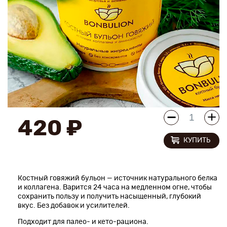
Новинки
Рецепты
Блог
Оплата/доставка
Контакты
420 ₽
КУПИТЬ
О нас
Костный говяжий бульон — источник натурального белка
и коллагена. Варится 24 часа на медленном огне, чтобы
сохранить пользу и получить насыщенный, глубокий
вкус. Без добавок и усилителей.
Подходит для палео- и кето-рациона.