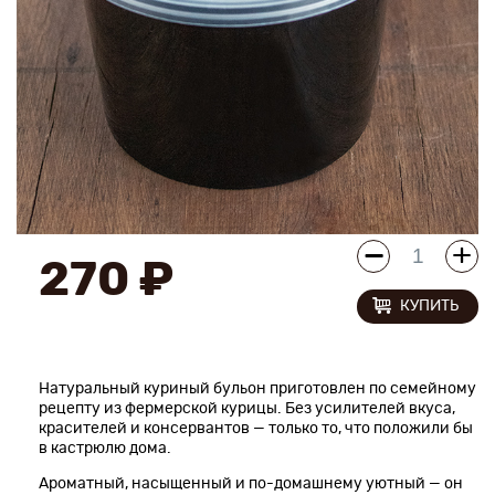
Новинки
Рецепты
Блог
Оплата/доставка
Контакты
270 ₽
КУПИТЬ
О нас
Натуральный куриный бульон приготовлен по семейному
рецепту из фермерской курицы. Без усилителей вкуса,
красителей и консервантов — только то, что положили бы
в кастрюлю дома.
Ароматный, насыщенный и по-домашнему уютный — он