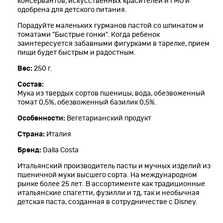
консервантов, искусственных красителей и ГМО и
одобрена для детского питания.
Порадуйте маленьких гурманов пастой со шпинатом и
томатами "Быстрые гонки". Когда ребенок
заинтересуется забавными фигурками в тарелке, прием
пищи будет быстрым и радостным.
Вес:
250 г.
Состав:
Мука из твердых сортов пшеницы, вода, обезвоженный
томат 0,5%, обезвоженный базилик 0,5%.
Особенности:
Вегетарианский продукт
Страна:
Италия
Бренд:
Dalla Costa
Итальянский производитель пасты и мучных изделий из
пшеничной муки высшего сорта. На международном
рынке более 25 лет. В ассортименте как традиционные
итальянские спагетти, фузилли и тд, так и необычная
детская паста, созданная в сотрудничестве с Disney.