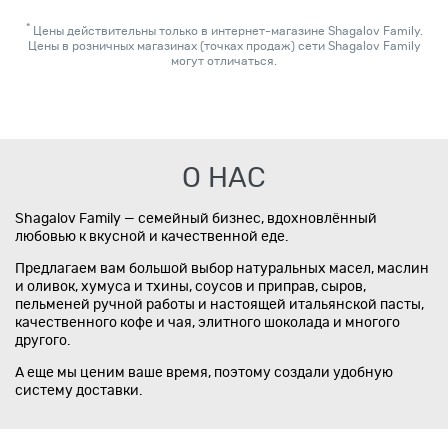
*
Цены действительны только в интернет-магазине Shagalov Family.
Цены в розничных магазинах (точках продаж) сети Shagalov Family
могут отличаться.
О НАС
Shagalov Family — семейный бизнес, вдохновлённый
любовью к вкусной и качественной еде.
Предлагаем вам большой выбор натуральных масел, маслин
и оливок, хумуса и тхины, соусов и приправ, сыров,
пельменей ручной работы и настоящей итальянской пасты,
качественного кофе и чая, элитного шоколада и многого
другого.
А еще мы ценим ваше время, поэтому создали удобную
систему доставки.