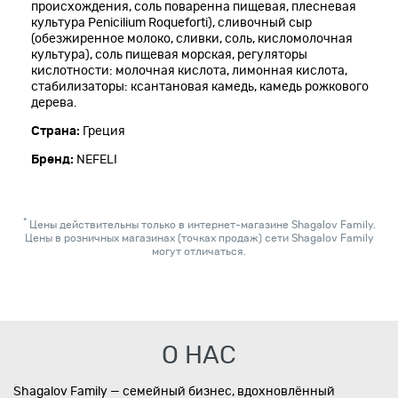
происхождения, соль поваренна пищевая, плесневая
культура Penicilium Roqueforti), сливочный сыр
(обезжиренное молоко, сливки, соль, кисломолочная
культура), соль пищевая морская, регуляторы
кислотности: молочная кислота, лимонная кислота,
стабилизаторы: ксантановая камедь, камедь рожкового
дерева.
Страна:
Греция
Бренд:
NEFELI
*
Цены действительны только в интернет-магазине Shagalov Family.
Цены в розничных магазинах (точках продаж) сети Shagalov Family
могут отличаться.
О НАС
Shagalov Family — семейный бизнес, вдохновлённый