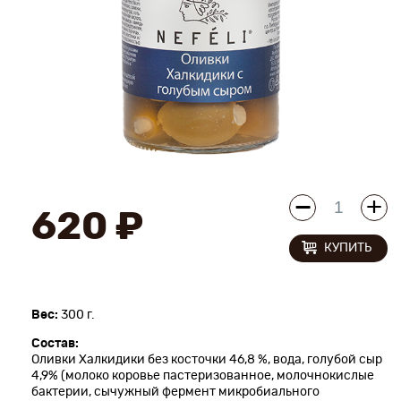
Новинки
Рецепты
Блог
Оплата/доставка
Контакты
620 ₽
КУПИТЬ
О нас
Вес:
300 г.
Состав:
Оливки Халкидики без косточки 46,8 %, вода, голубой сыр
4,9% (молоко коровье пастеризованное, молочнокислые
бактерии, сычужный фермент микробиального