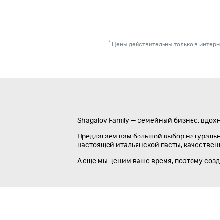
*
Цены действительны только в интерне
Shagalov Family — семейный бизнес, вдох
Предлагаем вам большой выбор натуральны
настоящей итальянской пасты, качественно
А еще мы ценим ваше время, поэтому соз