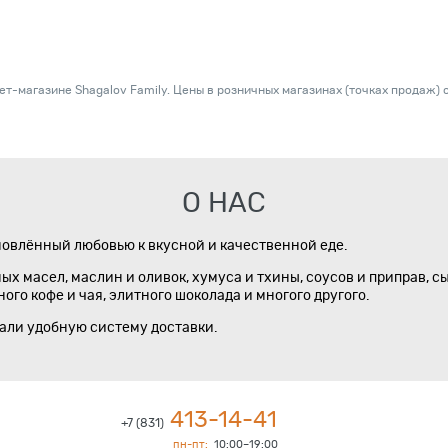
т-магазине Shagalov Family. Цены в розничных магазинах (точках продаж) с
О НАС
новлённый любовью к вкусной и качественной еде.
х масел, маслин и оливок, хумуса и тхины, соусов и приправ, с
го кофе и чая, элитного шоколада и многого другого.
дали удобную систему доставки.
413-14-41
+7 (831)
пн-пт:
10:00–19:00