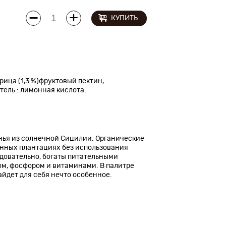
КУПИТЬ
рица (1,3 %)фруктовый пектин,
ель : лимонная кислота.
нья из солнечной Сицилии. Органические
нных плантациях без использования
едовательно, богаты питательными
ом, фосфором и витаминами. В палитре
йдет для себя нечто особенное.