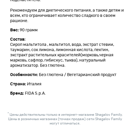
Рекомендуем для диетического питания, а также детям и
всем, кто ограничивает количество сладкого в своем
рационе.
Вес:
90 грамм
Состав:
Сироп мальтитола , мальтитол, вода, экстрат стевии,
таумарин, сок лимона, лимонная кислота, пектин,
экстракт растительных красителей(морковь,черная
марковь, сафлор, гибискус, тыква), натуральный
ароматизатор. Без глютена.
Особенности:
Без глютена / Вегетарианский продукт
Страна:
Италия
Бренд:
FIDA S.p.A.
*
Цены действительны только в интернет-магазине Shagalov Family.
Цены в розничных магазинах (точках продаж) сети Shagalov Family
могут отличаться.