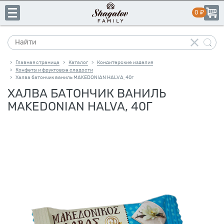
Главная страница
Каталог
Кондитерские изделия
>
>
Конфеты и фруктовые сладости
>
Халва батончик ваниль MAKEDONIAN HALVA, 40г
>
ХАЛВА БАТОНЧИК ВАНИЛЬ
+7
MAKEDONIAN HALVA, 40Г
(831)
пн-пт:
10:00–19:00
сб-вс:
выходной
413-
14-
41
Каталог
Свое
производство