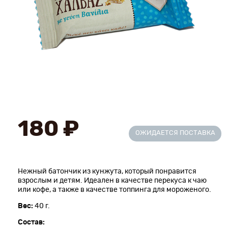
Новинки
Рецепты
Блог
Оплата/доставка
Контакты
180 ₽
ОЖИДАЕТСЯ ПОСТАВКА
О нас
Нежный батончик из кунжута, который понравится
взрослым и детям. Идеален в качестве перекуса к чаю
или кофе, а также в качестве топпинга для мороженого.
Вес:
40 г.
Состав: