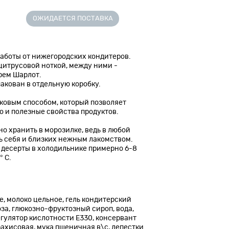
ОЖИДАЕТСЯ ПОСТАВКА
аботы от нижегородских кондитеров.
 цитрусовой ноткой, между ними -
рем Шарлот.
акован в отдельную коробку.
овым способом, который позволяет
о и полезные свойства продуктов.
 хранить в морозилке, ведь в любой
ь себя и близких нежным лакомством.
десерты в холодильнике примерно 6-8
° С.
е, молоко цельное, гель кондитерский
за, глюкозно-фруктозный сироп, вода,
егулятор кислотности Е330, консервант
арахисовая, мука пшеничная в\с, лепестки