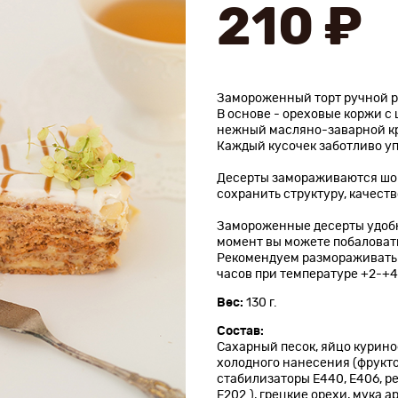
210 ₽
Замороженный торт ручной р
В основе - ореховые коржи с
нежный масляно-заварной к
Каждый кусочек заботливо уп
Десерты замораживаются шок
сохранить структуру, качеств
Замороженные десерты удобно
момент вы можете побаловат
Рекомендуем размораживать 
часов при температуре +2-+4
Вес:
130 г.
Состав:
Сахарный песок, яйцо курино
холодного нанесения (фрукто
стабилизаторы E440, Е406, р
Е202.), грецкие орехи, мука 