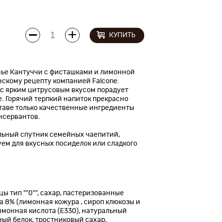
КУПИТЬ
ье Кантуччи с фисташками и лимонной
нскому рецепту компанией Falcone.
 с ярким цитрусовым вкусом порадует
. Горячий терпкий напиток прекрасно
ставе только качественные ингредиенты
нсервантов.
ельный спутник семейных чаепитий,
уем для вкусных посиделок или сладкого
ы тип ""0"", сахар, пастеризованные
 8% (лимонная кожура , сироп клюкозы и
имонная кислота (Е330), натуральный
ный белок, тростниковый сахар,