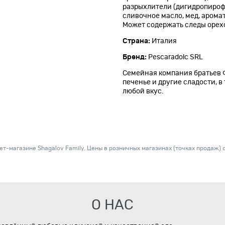
разрыхлители (дигидропирофо
сливочное масло, мед, аромат
Может содержать следы орех
Страна:
Италия
Бренд:
Pescaradolc SRL
Семейная компания братьев Ф
печенье и другие сладости, в
любой вкус.
т-магазине Shagalov Family. Цены в розничных магазинах (точках продаж) с
О НАС