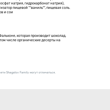
сфат натрия, гидрокарбонат натрия),
изатор пищевой ""ваниль"", пищевая соль.
ов и сои
альконе, которая производит шоколад,
 том числе органические десерты на
ети Shagalov Family могут отличаться.