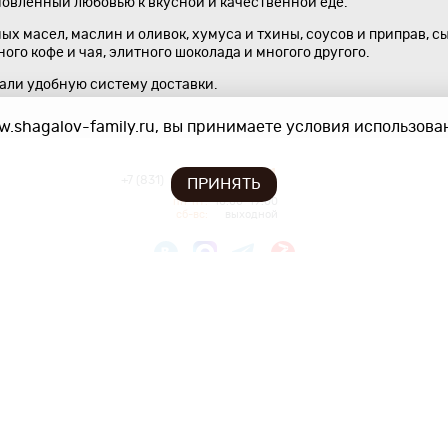
новлённый любовью к вкусной и качественной еде.
х масел, маслин и оливок, хумуса и тхины, соусов и приправ, с
го кофе и чая, элитного шоколада и многого другого.
дали удобную систему доставки.
.shagalov-family.ru, вы принимаете условия использован
413-14-41
+7 (831)
ПРИНЯТЬ
пн-пт:
10:00–19:00
сб-вс:
выходной
info@shagalov-family.ru
Доставка
Нижний Новгород
,
ул. Алексеевская 10/16
(вход с ул.Октябрьская)