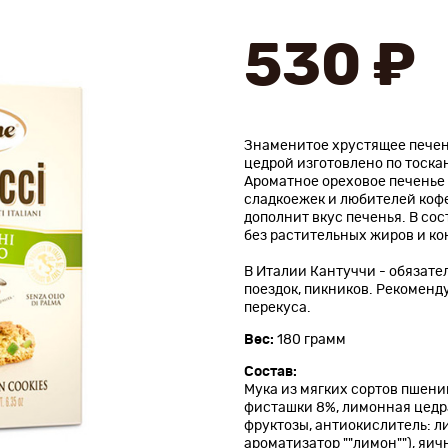
530 ₽
Знаменитое хрустящее печен
цедрой изготовлено по тоска
Ароматное ореховое печенье
сладкоежек и любителей кофе
дополнит вкус печенья. В со
без растительных жиров и ко
В Италии Кантуччи - обязат
поездок, пикников. Рекоменд
перекуса.
Вес:
180 грамм
Состав:
Мука из мягких сортов пшениц
фисташки 8%, лимонная цедра
фруктозы, антиокислитель: л
ароматизатор ""лимон""), яич