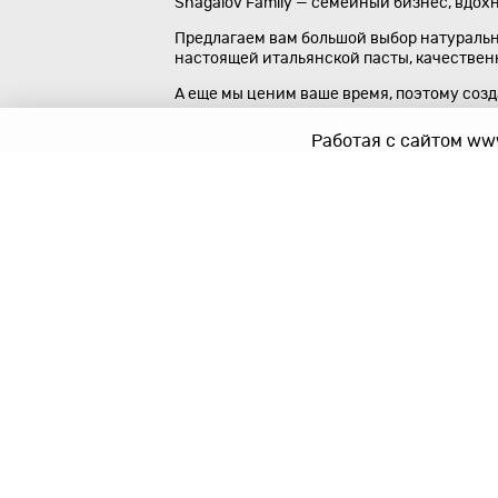
Shagalov Family — семейный бизнес, вдох
Предлагаем вам большой выбор натуральны
настоящей итальянской пасты, качественно
А еще мы ценим ваше время, поэтому соз
Работая с сайтом www