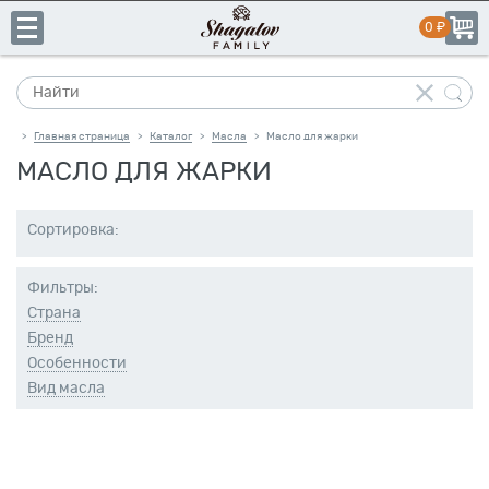
Главная страница
Каталог
Масла
Масло для жарки
>
>
>
МАСЛО ДЛЯ ЖАРКИ
+7
Сортировка:
(831)
пн-пт:
10:00–19:00
сб-вс:
выходной
413-
Фильтры:
14-
Страна
41
Бренд
Особенности
Вид масла
Каталог
Свое
производство