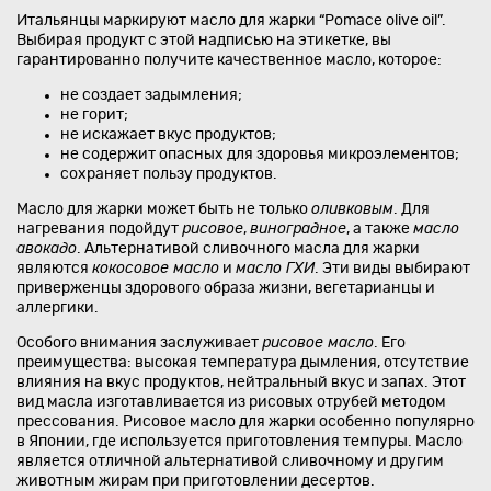
Итальянцы маркируют масло для жарки “Pomace olive oil”.
Выбирая продукт с этой надписью на этикетке, вы
гарантированно получите качественное масло, которое:
не создает задымления;
не горит;
не искажает вкус продуктов;
не содержит опасных для здоровья микроэлементов;
сохраняет пользу продуктов.
Масло для жарки может быть не только
оливковым
. Для
нагревания подойдут
рисовое
,
виноградное
, а также
масло
авокадо
. Альтернативой сливочного масла для жарки
являются
кокосовое масло
и
масло ГХИ
. Эти виды выбирают
приверженцы здорового образа жизни, вегетарианцы и
аллергики.
Особого внимания заслуживает
рисовое масло
. Его
преимущества: высокая температура дымления, отсутствие
влияния на вкус продуктов, нейтральный вкус и запах. Этот
вид масла изготавливается из рисовых отрубей методом
прессования. Рисовое масло для жарки особенно популярно
в Японии, где используется приготовления темпуры. Масло
является отличной альтернативой сливочному и другим
животным жирам при приготовлении десертов.